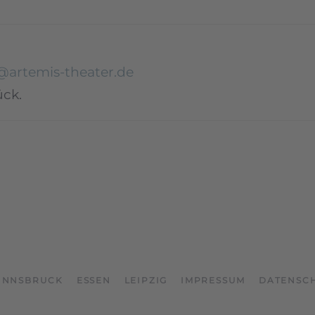
e@artemis-theater.de
ück.
INNSBRUCK
ESSEN
LEIPZIG
IMPRESSUM
DATENSC