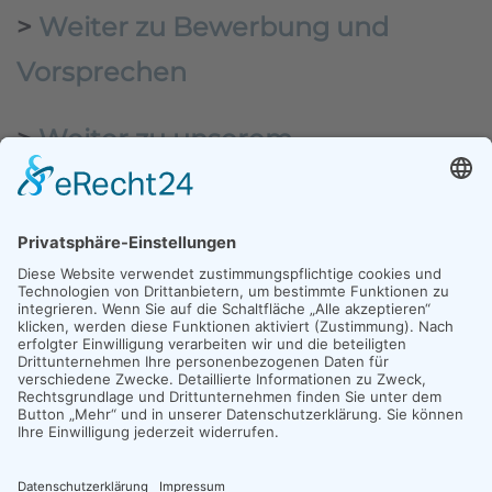
>
Weiter zu Bewerbung und
Vorsprechen
>
Weiter zu unserem
Dozententeam
MÜNCHEN
INNSBRUCK
ESSEN
LEIPZIG
IMPRESSUM
DATENSCHUTZ
LOGIN