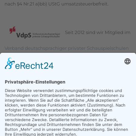
nach §4 Nr.21 a)bb) UStG umsatzsteuerbefreit.
Seit 2012 sind wir Mitglied im
Verband deutschsprachiger privater Schauspielschulen
(VdpS)
MÜNCHEN
INNSBRUCK
ESSEN
LEIPZIG
IMPRESSUM
DATENSCHUTZ
LOGIN