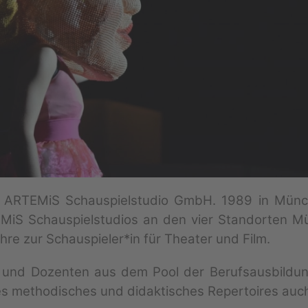
er ARTEMiS Schauspielstudio GmbH. 1989 in Münc
MiS Schauspielstudios an den vier Standorten Mü
re zur Schauspieler*in für Theater und Film.
 und Dozenten aus dem Pool der Berufsausbildun
es methodisches und didaktisches Repertoires auch